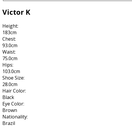
Victor K
Height:
183cm
Chest:
93.0cm
Waist:
75.0cm
Hips:
103.0cm
Shoe Size:
28.0cm
Hair Color:
Black
Eye Color:
Brown
Nationality:
Brazil