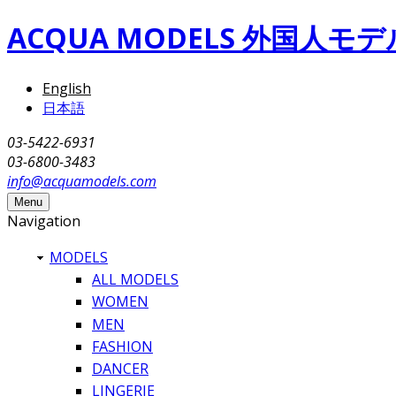
Skip to main content
ACQUA MODELS 外国人
English
日本語
03-5422-6931
03-6800-3483
info@acquamodels.com
Menu
Navigation
MODELS
ALL MODELS
WOMEN
MEN
FASHION
DANCER
LINGERIE