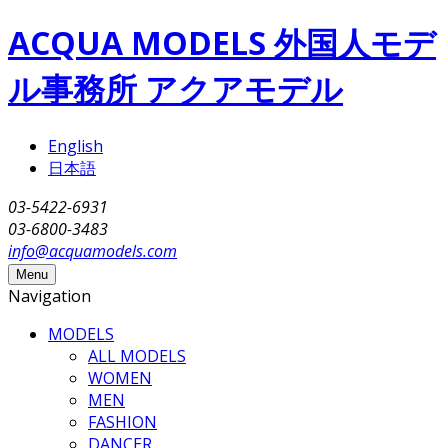
Skip to main content
ACQUA MODELS 外国人モデ
ル事務所 アクアモデル
English
日本語
03-5422-6931
03-6800-3483
info@acquamodels.com
Menu
Navigation
MODELS
ALL MODELS
WOMEN
MEN
FASHION
DANCER