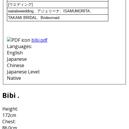
[ウエディング]
watabewedding、アジェリーナ、ISAMUMORITA、
TAKAMI BRIDAL、Bridesmaid
bibi.pdf
Languages:
English
Japanese
Chinese
Japanese Level:
Native
Bibi .
Height:
172cm
Chest:
86.0cm