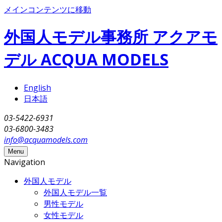
メインコンテンツに移動
外国人モデル事務所 アクアモ
デル ACQUA MODELS
English
日本語
03-5422-6931
03-6800-3483
info@acquamodels.com
Menu
Navigation
外国人モデル
外国人モデル一覧
男性モデル
女性モデル