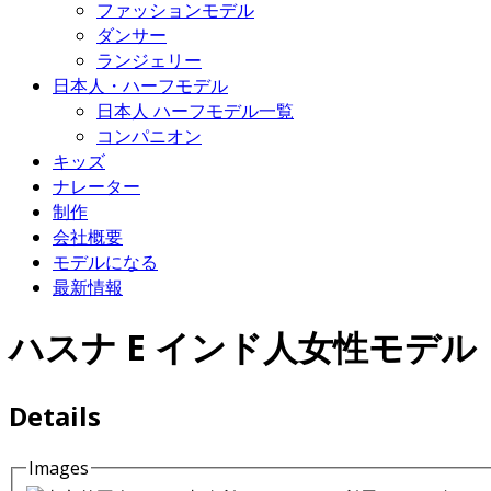
ファッションモデル
ダンサー
ランジェリー
日本人・ハーフモデル
日本人 ハーフモデル一覧
コンパニオン
キッズ
ナレーター
制作
会社概要
モデルになる
最新情報
ハスナ E インド人女性モデル
Details
Images