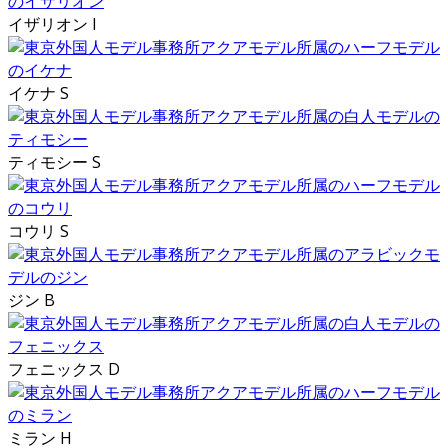
イザリオン I
イケナ S
ティモシー S
コウリ S
ジン B
フェニックス D
ミラン H