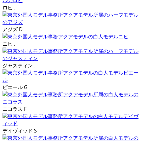
ロビ .
アジズ D
ニヒ ,
ジャスティン .
ピエール G
ニコラス F
デイヴィッド S