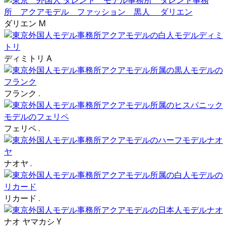
ダリエン M
ディミトリ A
フランク .
フェリペ .
ナオヤ .
リカード .
ナオ ヤマカシ Y