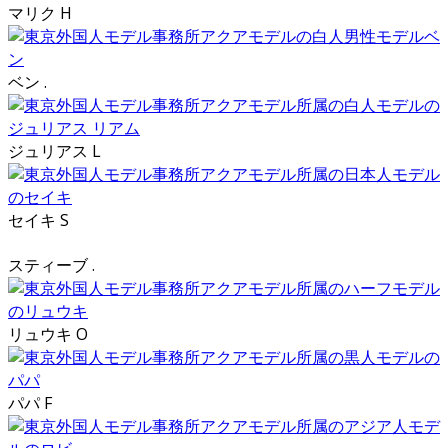
マリク H
ベン .
ジュリアス L
セイキ S
スティーブ .
リュウキ O
パパ F