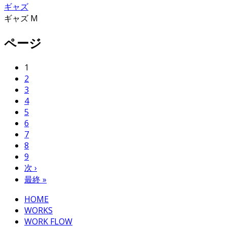
ギャズ M
ページ
1
2
3
4
5
6
7
8
9
次 ›
最終 »
HOME
WORKS
WORK FLOW