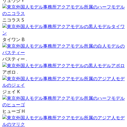
リュウジ Y
ニコラス S
タイワン B
バスティー .
アポロ .
ジェイ K
ヒューゴ H