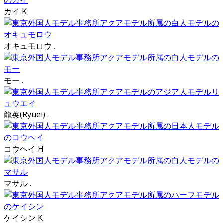
カイ K
オキュモロウ .
モー .
龍英(Ryuei) .
コウヘイ H
マサル .
ケイシン K