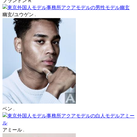
ブランドン R
幽玄/ユウゲン .
ベン .
アミール .