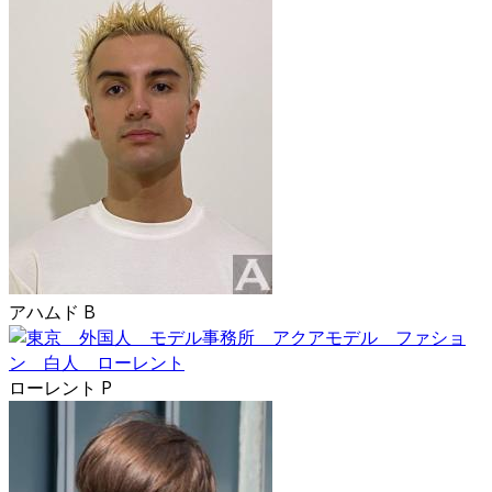
アハムド B
ローレント P