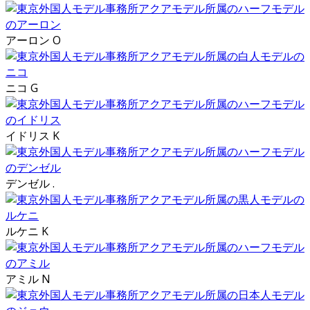
アーロン O
ニコ G
イドリス K
デンゼル .
ルケニ K
アミル N