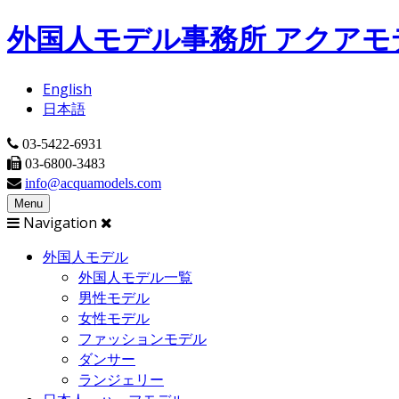
メインコンテンツに移動
外国人モデル事務所 アクアモデル
English
日本語
03-5422-6931
03-6800-3483
info@acquamodels.com
Menu
Navigation
外国人モデル
外国人モデル一覧
男性モデル
女性モデル
ファッションモデル
ダンサー
ランジェリー