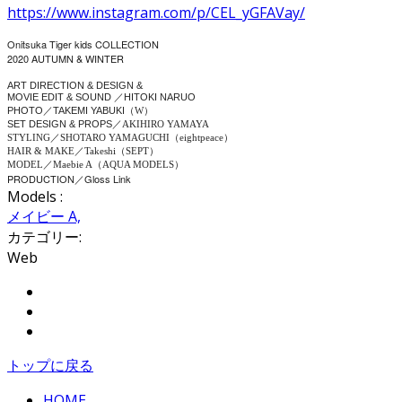
https://www.instagram.com/p/CEL_yGFAVay/
Onitsuka Tiger kids COLLECTION
2020 AUTUMN & WINTER
ART DIRECTION & DESIGN &
MOVIE EDIT & SOUND
／
HITOKI NARUO
PHOTO
／
TAKEMI YABUKI
（W）
SET DESIGN & PROPS
／AKIHIRO YAMAYA
STYLING／SHOTARO YAMAGUCHI（eightpeace）
HAIR & MAKE／Takeshi（SEPT）
MODEL／Maebie A（AQUA MODELS）
PRODUCTION
Gloss Link
／
Models :
メイビー A,
カテゴリー:
Web
Share on Facebook
Tweet Widget
Pinterest
トップに戻る
HOME