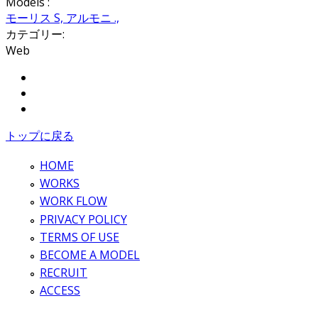
Models :
モーリス S,
アルモニ .,
カテゴリー:
Web
Share on Facebook
Tweet Widget
Pinterest
トップに戻る
HOME
WORKS
WORK FLOW
PRIVACY POLICY
TERMS OF USE
BECOME A MODEL
RECRUIT
ACCESS