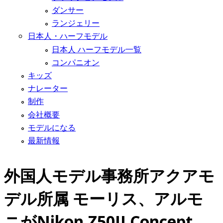
ダンサー
ランジェリー
日本人・ハーフモデル
日本人 ハーフモデル一覧
コンパニオン
キッズ
ナレーター
制作
会社概要
モデルになる
最新情報
外国人モデル事務所アクアモ
デル所属 モーリス、アルモ
ニがNikon Z50II Concept