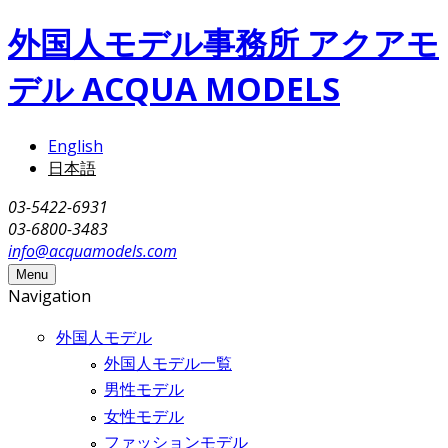
メインコンテンツに移動
外国人モデル事務所 アクアモ
デル ACQUA MODELS
English
日本語
03-5422-6931
03-6800-3483
info@acquamodels.com
Menu
Navigation
外国人モデル
外国人モデル一覧
男性モデル
女性モデル
ファッションモデル