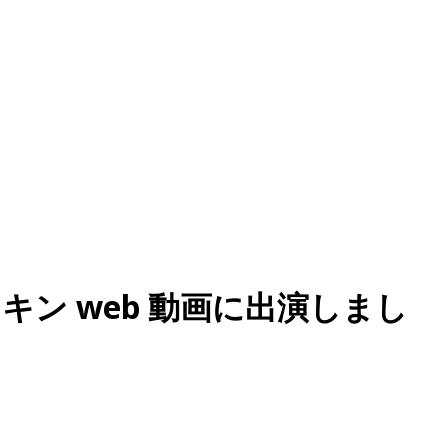
ン web 動画に出演しまし