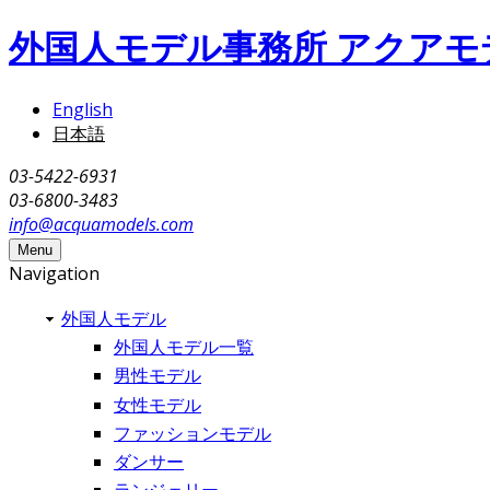
メインコンテンツに移動
外国人モデル事務所 アクアモデル
English
日本語
03-5422-6931
03-6800-3483
info@acquamodels.com
Menu
Navigation
外国人モデル
外国人モデル一覧
男性モデル
女性モデル
ファッションモデル
ダンサー