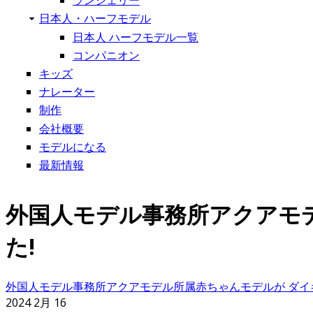
ランジェリー
日本人・ハーフモデル
日本人 ハーフモデル一覧
コンパニオン
キッズ
ナレーター
制作
会社概要
モデルになる
最新情報
外国人モデル事務所アクアモデ
た!
外国人モデル事務所アクアモデル所属赤ちゃんモデルが ダイキン
2024 2月 16