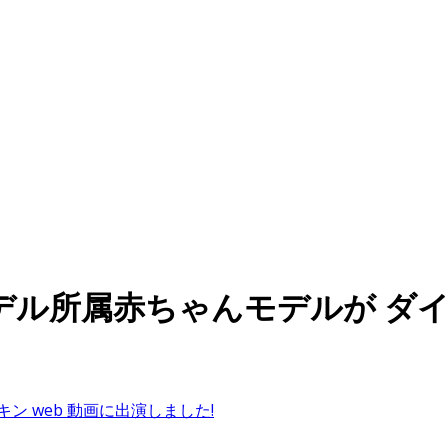
ル所属赤ちゃんモデルが ダイキ
 web 動画に出演しました!