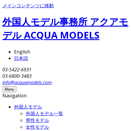
メインコンテンツに移動
外国人モデル事務所 アクアモ
デル ACQUA MODELS
English
日本語
03-5422-6931
03-6800-3483
info@acquamodels.com
Menu
Navigation
外国人モデル
外国人モデル一覧
男性モデル
女性モデル