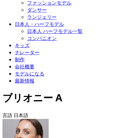
ファッションモデル
ダンサー
ランジェリー
日本人・ハーフモデル
日本人 ハーフモデル一覧
コンパニオン
キッズ
ナレーター
制作
会社概要
モデルになる
最新情報
ブリオニー A
言語
日本語