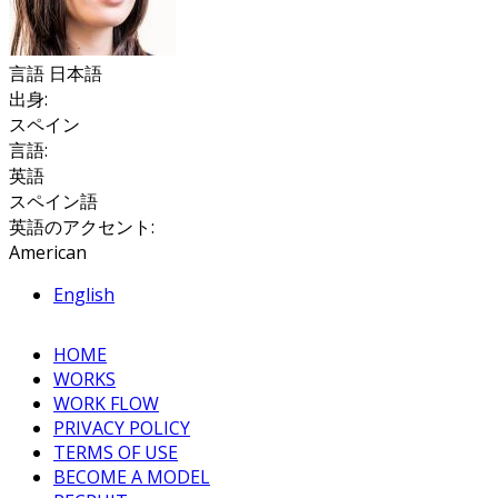
言語
日本語
出身:
スペイン
言語:
英語
スペイン語
英語のアクセント:
American
English
HOME
WORKS
WORK FLOW
PRIVACY POLICY
TERMS OF USE
BECOME A MODEL