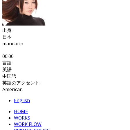
出身:
日本
mandarin
00:00
言語:
英語
中国語
英語のアクセント:
American
English
HOME
WORKS
WORK FLOW