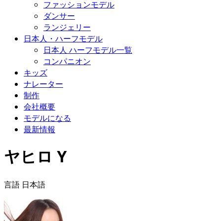
ファッションモデル
ダンサー
ランジェリー
日本人・ハーフモデル
日本人 ハーフモデル一覧
コンパニオン
キッズ
ナレーター
制作
会社概要
モデルになる
最新情報
ヤヒロ Y
言語
日本語