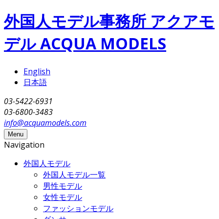
メインコンテンツに移動
外国人モデル事務所 アクアモ
デル ACQUA MODELS
English
日本語
03-5422-6931
03-6800-3483
info@acquamodels.com
Menu
Navigation
外国人モデル
外国人モデル一覧
男性モデル
女性モデル
ファッションモデル