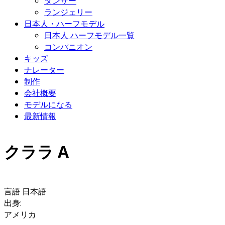
ダンサー
ランジェリー
日本人・ハーフモデル
日本人 ハーフモデル一覧
コンパニオン
キッズ
ナレーター
制作
会社概要
モデルになる
最新情報
クララ A
言語
日本語
出身:
アメリカ