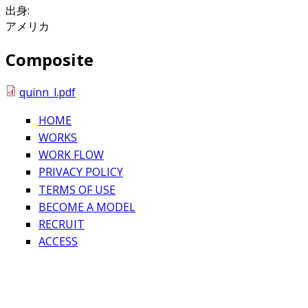
出身:
アメリカ
Composite
quinn_l.pdf
HOME
WORKS
WORK FLOW
PRIVACY POLICY
TERMS OF USE
BECOME A MODEL
RECRUIT
ACCESS