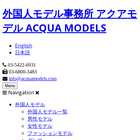
メインコンテンツに移動
外国人モデル事務所 アクアモ
デル ACQUA MODELS
English
日本語
03-5422-6931
03-6800-3483
info@acquamodels.com
Menu
Navigation
外国人モデル
外国人モデル一覧
男性モデル
女性モデル
ファッションモデル