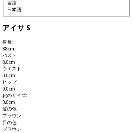
言語:
日本語
アイサ S
身長:
88cm
バスト:
0.0cm
ウエスト:
0.0cm
ヒップ:
0.0cm
靴のサイズ:
0.0cm
髪の色:
ブラウン
目の色:
ブラウン