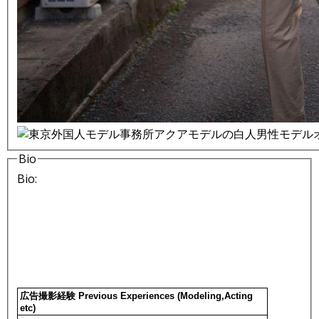
Bio
Bio:
広告撮影経験 Previous Experiences (Modeling,Acting
etc)