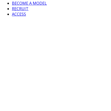
BECOME A MODEL
RECRUIT
ACCESS