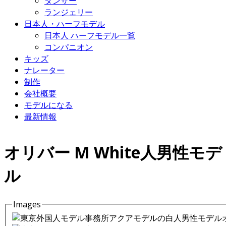
ダンサー
ランジェリー
日本人・ハーフモデル
日本人 ハーフモデル一覧
コンパニオン
キッズ
ナレーター
制作
会社概要
モデルになる
最新情報
オリバー M White人男性モデ
ル
Images
Details