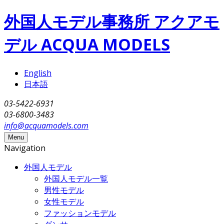
メインコンテンツに移動
外国人モデル事務所 アクアモ
デル ACQUA MODELS
English
日本語
03-5422-6931
03-6800-3483
info@acquamodels.com
Menu
Navigation
外国人モデル
外国人モデル一覧
男性モデル
女性モデル
ファッションモデル