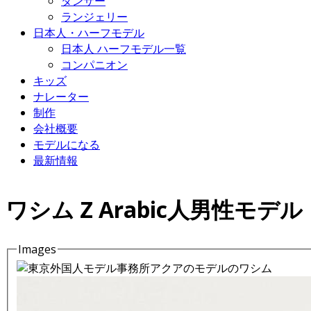
ダンサー
ランジェリー
日本人・ハーフモデル
日本人 ハーフモデル一覧
コンパニオン
キッズ
ナレーター
制作
会社概要
モデルになる
最新情報
ワシム Z Arabic人男性モデル
Images
Details