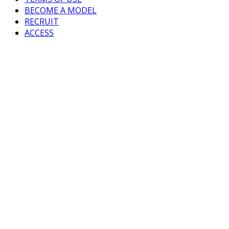
BECOME A MODEL
RECRUIT
ACCESS