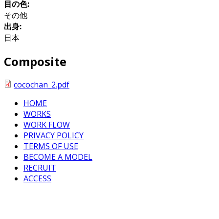
目の色:
その他
出身:
日本
Composite
cocochan_2.pdf
HOME
WORKS
WORK FLOW
PRIVACY POLICY
TERMS OF USE
BECOME A MODEL
RECRUIT
ACCESS