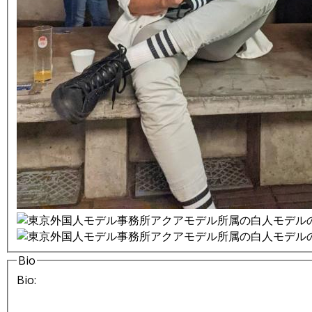
Bio
Bio: