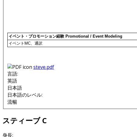
イベント・プロモーション経験 Promotional / Event Modeling
イベントMC、通訳
steve.pdf
言語:
英語
日本語
日本語のレベル:
流暢
スティーブ C
身長: