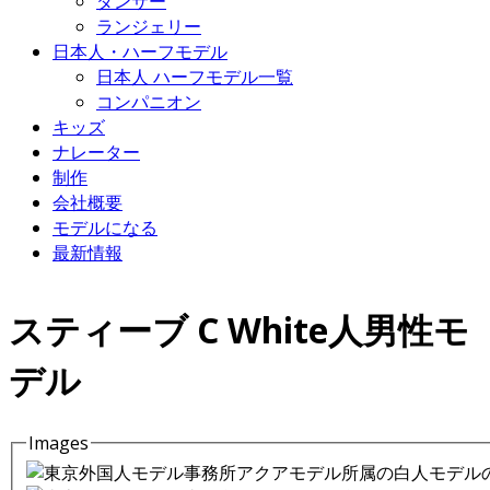
ダンサー
ランジェリー
日本人・ハーフモデル
日本人 ハーフモデル一覧
コンパニオン
キッズ
ナレーター
制作
会社概要
モデルになる
最新情報
スティーブ C White人男性モ
デル
Images
Details