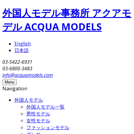
メインコンテンツに移動
外国人モデル事務所 アクアモ
デル ACQUA MODELS
English
日本語
03-5422-6931
03-6800-3483
info@acquamodels.com
Menu
Navigation
外国人モデル
外国人モデル一覧
男性モデル
女性モデル
ファッションモデル