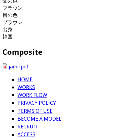
髪の色:
ブラウン
目の色:
ブラウン
出身:
韓国
Composite
jamil.pdf
HOME
WORKS
WORK FLOW
PRIVACY POLICY
TERMS OF USE
BECOME A MODEL
RECRUIT
ACCESS