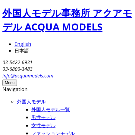
メインコンテンツに移動
外国人モデル事務所 アクアモ
デル ACQUA MODELS
English
日本語
03-5422-6931
03-6800-3483
info@acquamodels.com
Menu
Navigation
外国人モデル
外国人モデル一覧
男性モデル
女性モデル
ファッションモデル