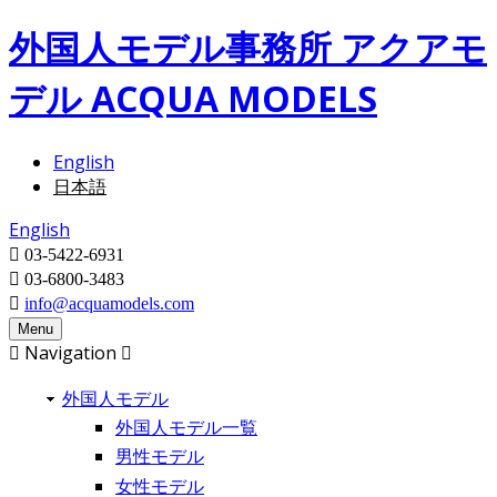
メインコンテンツに移動
外国人モデル事務所 アクアモ
デル ACQUA MODELS
English
日本語
English
03-5422-6931
03-6800-3483
info@acquamodels.com
Menu
Navigation
外国人モデル
外国人モデル一覧
男性モデル
女性モデル