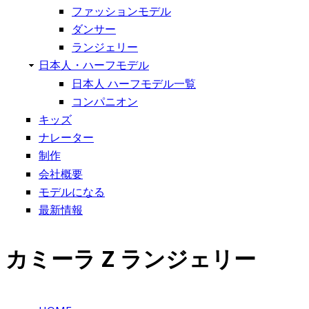
ファッションモデル
ダンサー
ランジェリー
日本人・ハーフモデル
日本人 ハーフモデル一覧
コンパニオン
キッズ
ナレーター
制作
会社概要
モデルになる
最新情報
カミーラ Z ランジェリー